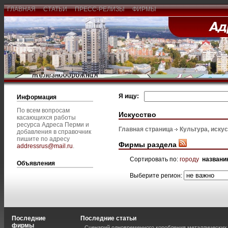
ГЛАВНАЯ
СТАТЬИ
ПРЕСС-РЕЛИЗЫ
ФИРМЫ
Я ищу:
Информация
По всем вопросам
Искусство
касающихся работы
ресурса Адреса Перми и
Главная страница
Культура, иску
добавления в справочник
пишите по адресу
Фирмы раздела
addressrus@mail.ru
.
Сортировать по:
городу
названи
Объявления
Выберите регион:
Последние
Последние статьи
фирмы
Сценарий одновременного коробления металлических 