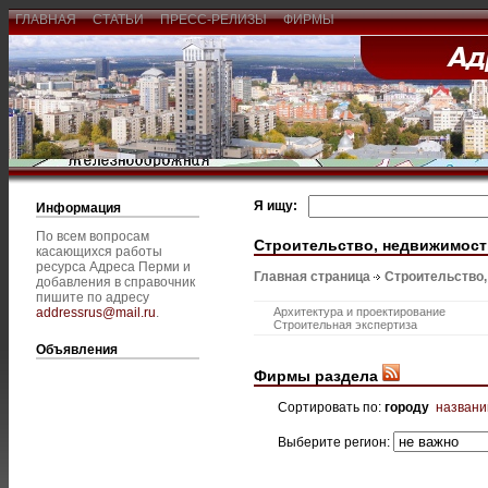
ГЛАВНАЯ
СТАТЬИ
ПРЕСС-РЕЛИЗЫ
ФИРМЫ
Я ищу:
Информация
По всем вопросам
Строительство, недвижимост
касающихся работы
ресурса Адреса Перми и
Главная страница
Строительство
добавления в справочник
пишите по адресу
addressrus@mail.ru
.
Архитектура и проектирование
Строительная экспертиза
Объявления
Фирмы раздела
Сортировать по:
городу
назван
Выберите регион: