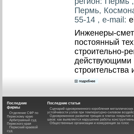
регион: Пермь ,
Пермь, Космона
55-14 , e-mail:
e
Инженеры-смет
постоянный те
строительно-ре
действующими 
строительства 
Последние
Последние статьи
фирмы
Сценарий одновременного коробления металлических 
устойчивости узлов при температурно-силовом воздей
Отделение СФР по
Одновременное развитие трещин в плитах покрытия 
Пермскому краю
швов: как выявляется нарушение работы конструктивны
Арбитражный суд
Общественные организации и конкуренция за голос
Пермского края
Пермский краевой
суд