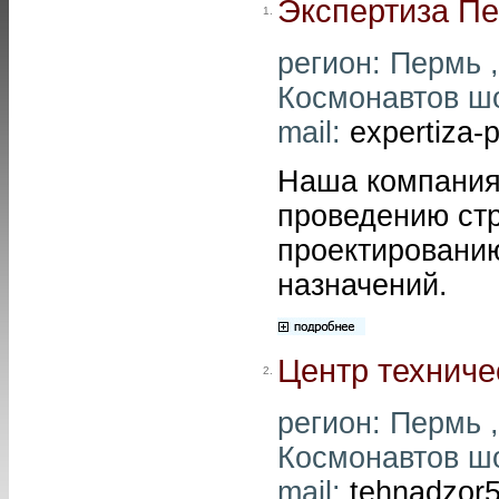
Экспертиза П
1.
регион: Пермь ,
Космонавтов шос
mail:
expertiza
Наша компания 
проведению стр
проектировани
назначений.
Центр техниче
2.
регион: Пермь ,
Космонавтов шос
mail:
tehnadzor