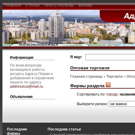
ГЛАВНАЯ
СТАТЬИ
ПРЕСС-РЕЛИЗЫ
ФИРМЫ
Я ищу:
Информация
По всем вопросам
Оптовая торговля
касающихся работы
ресурса Адреса Перми и
Главная страница
Торговля
Опто
добавления в справочник
пишите по адресу
Фирмы раздела
addressrus@mail.ru
.
Сортировать по:
городу
названи
Объявления
Выберите регион:
Последние
Последние статьи
фирмы
Сценарий одновременного коробления металлических 